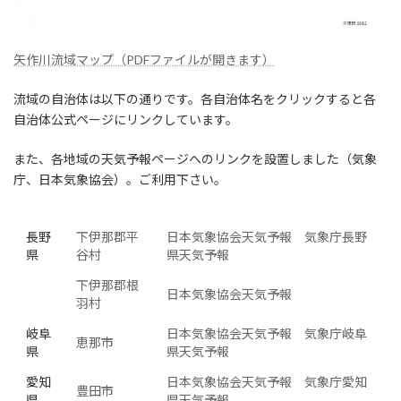
矢作川流域マップ（PDFファイルが開きます）
流域の自治体は以下の通りです。各自治体名をクリックすると各
自治体公式ページにリンクしています。
また、各地域の天気予報ページへのリンクを設置しました（気象
庁、日本気象協会）。ご利用下さい。
長野
下伊那郡平
日本気象協会天気予報
気象庁長野
県
谷村
県天気予報
下伊那郡根
日本気象協会天気予報
羽村
岐阜
日本気象協会天気予報
気象庁岐阜
恵那市
県
県天気予報
愛知
日本気象協会天気予報
気象庁愛知
豊田市
県
県天気予報