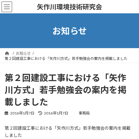
コ
ナ
矢作川環境技術研究会
ン
ビ
テ
ゲ
ン
ー
ツ
シ
お知らせ
へ
ョ
ス
ン
キ
に
ッ
移
お知らせ
プ
動
第２回建設工事における「矢作川方式」若手勉強会の案内を掲載しました
第２回建設工事における「矢作
川方式」若手勉強会の案内を掲
載しました
最
2016年1月7日
2016年1月7日
事務局
終
更
第２回建設工事における「矢作川方式」若手勉強会の案内を掲載
新
しました
日