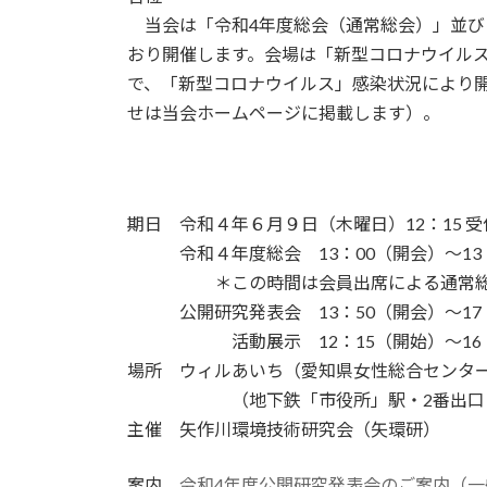
日
・
当会は「令和4年度総会（通常総会）」並び
時
おり開催します。会場は「新型コロナウイルス
:
で、「新型コロナウイルス」感染状況により
せは当会ホームページに掲載します）。
期日 令和４年６月９日（木曜日）12：15 受
・・・
令和４年度総会 13：00（開会）～13
・
・
・
＊この時間は会員出席による通常
・・・
公開研究発表会 13：50（開会）～17
・・・・・・
活動展示 12：15（開始）～1
場所 ウィルあいち（愛知県女性総合センタ
・・・・・・
（地下鉄「市役所」駅・2番出口
主催 矢作川環境技術研究会（矢環研）
案内
令和4年度公開研究発表会のご案内（一