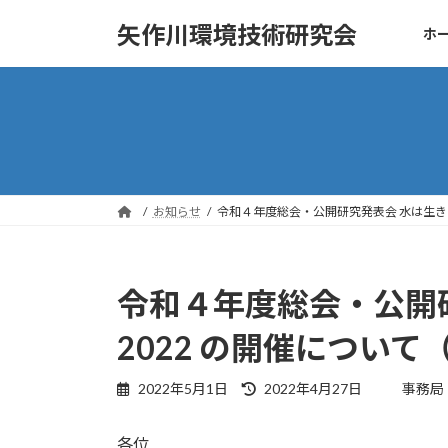
コ
ナ
矢作川環境技術研究会
ホ
ン
ビ
テ
ゲ
ン
ー
ツ
シ
へ
ョ
ス
ン
キ
に
ッ
移
お知らせ
令和４年度総会・公開研究発表会 水は生き
プ
動
令和４年度総会・公開
2022 の開催につい
最
2022年5月1日
2022年4月27日
事務局
終
更
各位
新