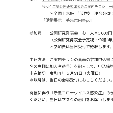
・・・
令和４年度公開研究発表会ご案内チラシ（一般
・・・・・
＊
全国土木施工管理技士連合会CPDS
・・・
「活動展示」募集案内書pdf
参加費 公開研究発表会 お一人￥5,000
・・・・・
（公開研究発表会予定稿・令和3年
・・・・・
＊参加費は当日受付で徴収します
申込方法 ご案内チラシの裏面の参加申込書に
名の右欄に加入者番号）を記入して、申込締切日
申込締切 令和４年５月31日（火曜日）
＊以降は、当日の会場受付におこしください
開催に伴う「新型コロナウイルス感染症」の
ください。当日はマスクの着用をお願いしま