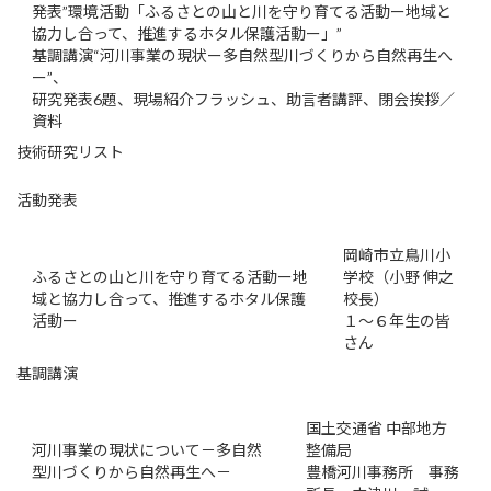
発表”環境活動「ふるさとの山と川を守り育てる活動ー地域と
協力し合って、推進するホタル保護活動ー」”
基調講演“河川事業の現状ー多自然型川づくりから自然再生へ
ー”、
研究発表6題、現場紹介フラッシュ、助言者講評、閉会挨拶／
資料
技術研究リスト
活動発表
岡崎市立鳥川小
ふるさとの山と川を守り育てる活動ー地
学校（小野 伸之
域と協力し合って、推進するホタル保護
校長）
活動ー
１～６年生の皆
さん
基調講演
国土交通省 中部地方
河川事業の現状について－多自然
整備局
型川づくりから自然再生へ－
豊橋河川事務所 事務