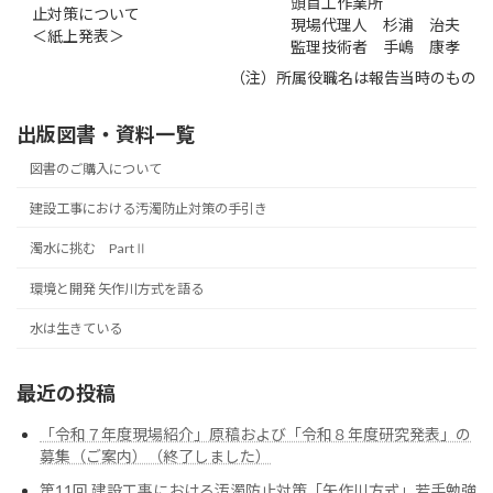
頭首工作業所
止対策について
現場代理人 杉浦 治夫
＜紙上発表＞
監理技術者 手嶋 康孝
（注）所属役職名は報告当時のもの
出版図書・資料一覧
図書のご購入について
建設工事における汚濁防止対策の手引き
濁水に挑む PartⅡ
環境と開発 矢作川方式を語る
水は生きている
最近の投稿
「令和７年度現場紹介」原稿および「令和８年度研究発表」の
募集（ご案内）（終了しました）
第11回 建設工事における汚濁防止対策「矢作川方式」若手勉強