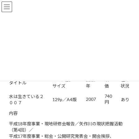
コ
ナ
矢作川環境技術研究会
ン
ビ
テ
ゲ
ン
ー
研究年報 水は生きている２０
ツ
シ
へ
ョ
０７
ス
ン
キ
に
ッ
移
出版図書・資料一覧
非公開: 研究年報
プ
動
研究年報 水は生きている２００７
ページ数／
出版
頒
在庫
タイトル
サイズ
年
価
状況
740
水は生きている２
2007
129p／A4版
あり
円
００７
内容
平成18年度事業・現地研修会報告／矢作川の現状把握活動
（第4回）／
平成17年度事業・総会・公開研究発表会・開会挨拶、