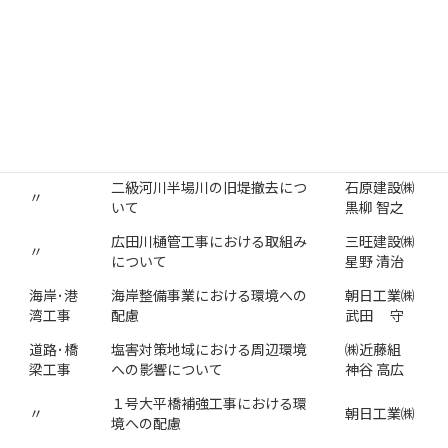
㈱大本組 名
〃
地形改変面積の低減
古屋支店
近藤 要一
河川･池
河川工事においての汚濁流出防
羽布建設㈱
沼工事
止対策
川合 克昌
河川内盛土における濁水防止対
木村建設㈱
〃
策
杉浦 治夫
二級河川半場川の旧堤撤去につ
石原建設㈱
〃
いて
黒柳 智之
広田川樋管工事における取組み
三旺建設㈱
〃
について
星野 清治
海岸･港
海岸整備事業における環境への
朝日工業㈱
湾工事
配慮
武田 守
道路･橋
塩害対策地域における周辺環境
㈱近藤組
梁工事
への影響について
神谷 高広
１号大平橋補強工事における環
〃
朝日工業㈱
境への配慮