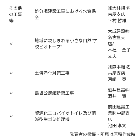
その他
㈱大林組 名
処分場建設工事における水質保
の工事
古屋支店
全
等
下村 哲雄
大成建設㈱
名古屋支
地域に親しまれる小さな自然”学
〃
店/
校ビオトープ”
本社 金子
文夫
㈱森本組 名
〃
土壌浄化対策工事
古屋支店
河崎 泰
酒井建設㈱
〃
島坂公民館新築工事
酒井 賢
前田建設工
資源化エコバイオトイレ及び消
業㈱中部支
〃
滅型生ゴミ処理機
店
池田 孝文
発表者の役職・所属は原稿作成時