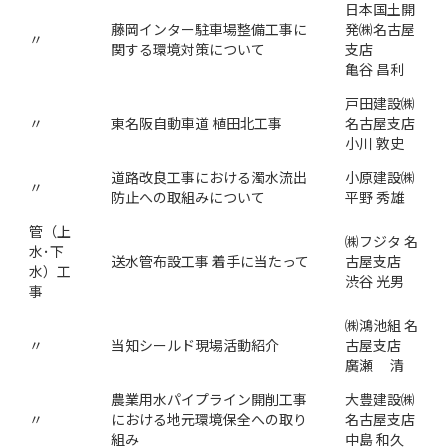
日本国土開
藤岡インター駐車場整備工事に
発㈱名古屋
〃
関する環境対策について
支店
亀谷 昌利
戸田建設㈱
〃
東名阪自動車道 植田北工事
名古屋支店
小川 敦史
道路改良工事における濁水流出
小原建設㈱
〃
防止への取組みについて
平野 秀雄
管（上
㈱フジタ 名
水･下
送水管布設工事 着手に当たって
古屋支店
水）工
渋谷 光男
事
㈱鴻池組 名
〃
当知シールド現場活動紹介
古屋支店
廣瀬 清
農業用水パイプライン開削工事
大豊建設㈱
〃
における地元環境保全への取り
名古屋支店
組み
中島 和久