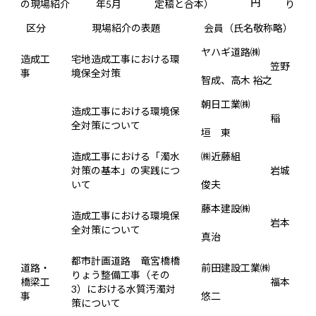
円
の現場紹介
年5月
定稿と合本）
り
区分
現場紹介の表題
会員（氏名敬称略）
ヤハギ道路㈱
造成工
宅地造成工事における環
笠野
事
境保全対策
智成、高木 裕之
朝日工業㈱
造成工事における環境保
稲
全対策について
垣 東
造成工事における「濁水
㈱近藤組
対策の基本」の実践につ
岩城
いて
俊夫
藤本建設㈱
造成工事における環境保
岩本
全対策について
真治
都市計画道路 竜宮橋橋
道路・
前田建設工業㈱
りょう整備工事（その
橋梁工
福本
3）における水質汚濁対
事
悠二
策について