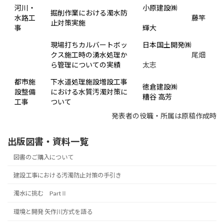
河川・
小原建設㈱
掘削作業における濁水防
水路工
藤竿
止対策実施
事
輝大
現場打ちカルバートボッ
日本国土開発㈱
クス施工時の湧水処理か
尾畑
ら管理についての実績
太志
都市施
下水道処理施設増設工事
徳倉建設㈱
設整備
における水質汚濁対策に
糟谷 高芳
工事
ついて
発表者の役職・所属は原稿作成時
出版図書・資料一覧
図書のご購入について
建設工事における汚濁防止対策の手引き
濁水に挑む PartⅡ
環境と開発 矢作川方式を語る