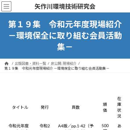
コ
ナ
矢作川環境技術研究会
ン
ビ
テ
ゲ
ン
ー
第１９集 令和元年度現場紹介
ツ
シ
へ
ョ
－環境保全に取り組む会員活動
ス
ン
キ
に
集－
ッ
移
プ
動
出版図書・資料一覧
非公開: 現場紹介
第１９集 令和元年度現場紹介 －環境保全に取り組む会員活動集－
在
頒
庫
タイトル
発行
頁数
価
状
況
500
令和元年度
令和2
A4版／pp.1-42（予
あ