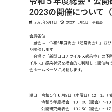
令和５年度総会・公開
日
2023の開催について
時
:
最
2023年5月1日
2023年5月1日
事務局
終
更
会員各位
新
日
・
当会は「令和5年度総会（通常総会）」並びに
時
り開催します。
:
・
会場は「新型コロナウイルス感染症」の予防
イルス」感染状況を総合的に判断して開催時
会ホームページに掲載します。
期日 令和５年６月8日（木曜日）12：15（ 
・・・
令和５年度総会 13：00（開会）～13
・・・
公開研究発表会 13：50（開会）～17