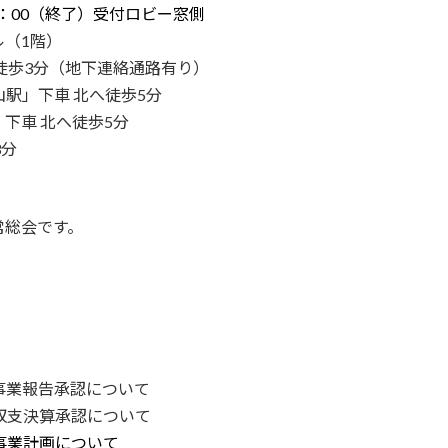
6：00（終了）受付ロビー窓側
（1階）
徒歩3分（地下連絡通路有り）
山駅」下車 北へ徒歩5分
下車 北へ徒歩5分
3分
総会です。
度事業報告承認について
収支決算承認について
事業計画について