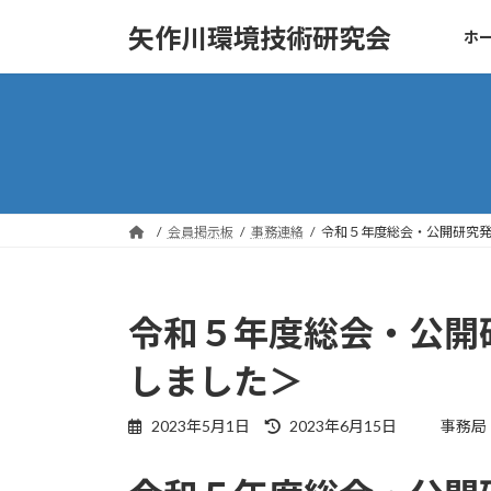
コ
ナ
矢作川環境技術研究会
ホ
ン
ビ
テ
ゲ
ン
ー
ツ
シ
へ
ョ
ス
ン
キ
に
ッ
移
会員掲示板
事務連絡
令和５年度総会・公開研究
プ
動
令和５年度総会・公開
しました＞
最
2023年5月1日
2023年6月15日
事務局
終
更
新