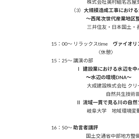
・・・・・・・・・・
株式会社奥村組名古
・・・・・・・
（3）
大規模造成工事における
・・・・・・・・・・
～西尾次世代産業地区
・・・・・・・・・・
三井住友・日本国土・
・・・・・・・・・・・・・・・・・・・・
・・・
15：00～ リラックスtime
ヴァイオリ
・・・・・・・・・・・・
〈休憩〉
・・・
15：25～ 講演の部
・・・・・・・・
Ⅰ 建設業における水辺を
・・・・・・・・・・
～
水辺の環境DNA～
・・・・・・・・・・
大成建設株式会社 ク
・・・・・・・・・・・・・・
自然共生技術部
・・・・・・・・
Ⅱ 流域一貫で見る川の自然
・・・・・・・・・・
岐阜大学 地域環境変
・・・・・・・・・・・・・・・・・・・・
・・・
16：50～
助言者講評
・・・・・・・・・・
国土交通省中部地方整備