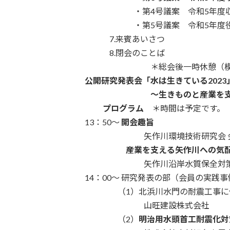
・・・・・・・・・
・第4号議案 令和5年度
・・・・・・・・・
・第5号議案 令和5年度
・・・・・・
7.来賓あいさつ
・・・・・・
8.閉会のことば
・・・・・・・・・・・
＊総会後一時休憩（
・・・
公開研究発表会「水は生きている202
・・・・・・・・・・・
～生きものと産業を
・・・・・
プログラム
＊時間は予定です。
・・・
13：50～
開会趣旨
・・・・・・・・・・
矢作川環境技術研究会 
・・・・・・・・
産業を支える矢作川への気
・・・・・・・・・・
矢作川沿岸水質保全対
・・・
14：00～ 研究発表の部（会員の実践
・・・・・・・
（1）北浜川水門の耐震工事
・・・・・・・・・・
山旺建設株式会社
・・・・・・・
（2）
明治用水頭首工耐震化対