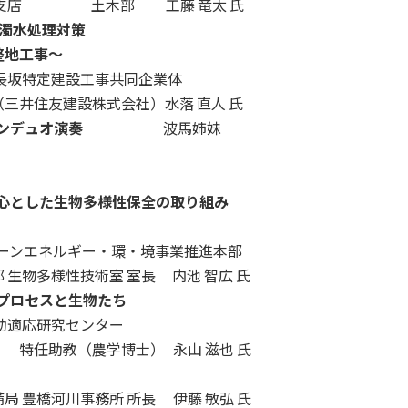
屋支店 土木部 工藤 竜太 氏
濁水処理対策
整地工事～
長坂特定建設工事共同企業体
（三井住友建設株式会社）水落 直人 氏
ンデュオ演奏
波馬姉妹
中心とした生物多様性保全の取り組み
リーンエネルギー・環・境事業推進本部
 生物多様性技術室 室長 内池 智広 氏
プロセスと生物たち
動適応研究センター
・・
特任助教（農学博士） 永山 滋也 氏
局 豊橋河川事務所 所長 伊藤 敏弘 氏