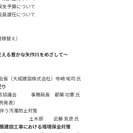
収支予算について
役員選任について
模様替え）
3」
支える豊かな矢作川をめざして～
会長（大成建設株式会社）寺崎 祐司 氏
配り
策協議会 事務局長 都築 功憲 氏
事例発表）
に伴う汚濁防止対策
土木部 近藤 克彦 氏
策建設工事における環境保全対策