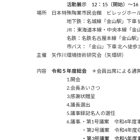
・・・・・・
活動展示 12：15（開始）～1
場所 日本特殊陶業市民会館 ビレッジホール
・・・・・・
地下鉄：名城線「金山駅」下車 
・・・・・・
JR：東海道本線・中央本線「金
・・・・・・
名鉄：名鉄名古屋本線「金山駅」
・・・・・・
市バス：「金山」下車 北へ徒歩
主催 矢作川環境技術研究会（矢環研）
内容
令和５年度総会
＊会員出席による通常
・・・・・・
1.開会
・・・・・・
2.会長あいさつ
・・・・・・
3.感謝状贈呈
・・・・・・
4.議長選出
・・・・・・
5.議事録記名人の選任
・・・・・・
6.議事.・第1号議案 令和4年
・・・・・・・・・
・第2号議案 令和4年度
・・・・・・・・・
・第3号議案 令和5年度