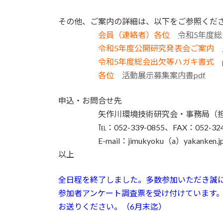
その他、ご案内の詳細は、以下をご参照くだ
・・・・・
会員（連絡者）各位
令和5年度総
・・・・・
令和5年度公開研究発表会ご案内
・・・・・
令和5年度総会出欠等ハガキ書式
各位
活動展示募集案内書pdf
申込・お問合せ先
・・・・・
矢作川環境技術研究会・事務局（
・・・・・
℡：052-339-0855、FAX：052-324
・・・・・
E-mail：jimukyoku（a）yak
以上
全日程を終了しました。多数参加いただき誠
参加者アンケート調査票を受け付けています。ま
お送りください。（6月末迄）