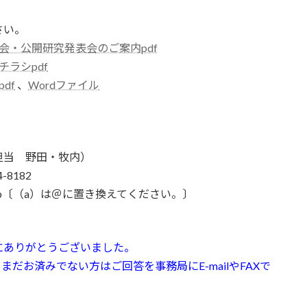
さい。
会・公開研究発表会のご案内pdf
チラシpdf
pdf
、
Wordファイル
担当 野田・牧内）
-8182
anken.jp〔（a）は＠に置き換えてください。〕
にありがとうございました。
だお済みでない方はご回答を事務局にE-mailやFAXで